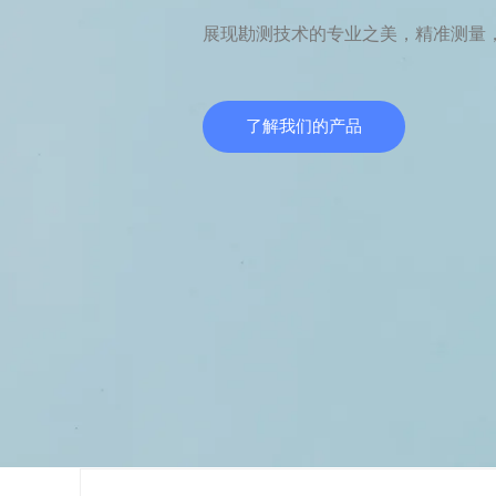
展现勘测技术的专业之美，精准测量
了解我们的产品