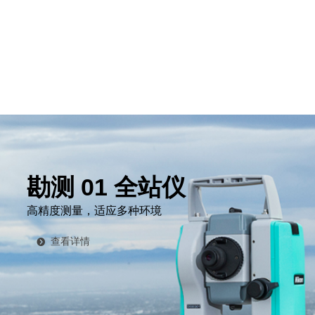
勘测 01
全站仪
高精度测量，适应多种环境
查看详情
뀹