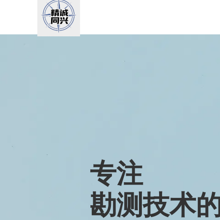
专注
勘测技术