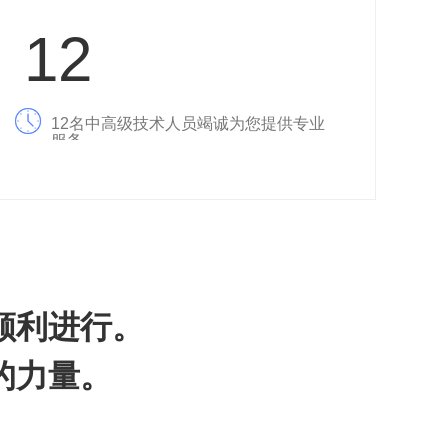
12
12名中高级技术人员竭诚为您提供专业
服务。
顺利进行。
的力量。