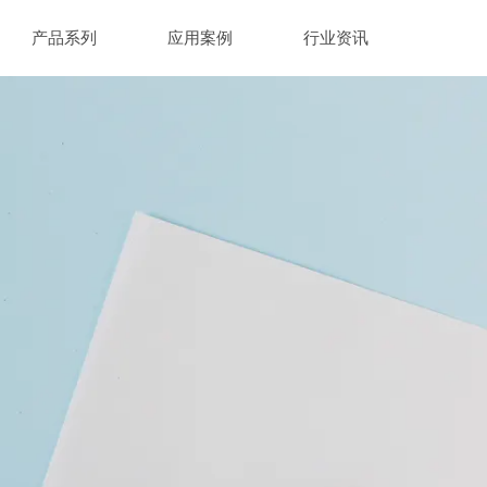
产品系列
应用案例
行业资讯