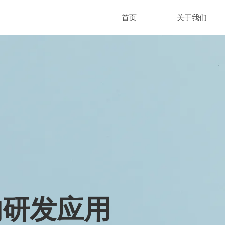
首页
关于我们
的
研发应用