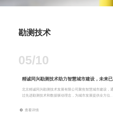
勘测技术
05/10
精诚同兴勘测技术助力智慧城市建设，未来已
北京精诚同兴勘测技术发展有限公司聚焦智慧城市建设，
来
过先进勘测技术和数据驱动理念，为城市发展提供全方位
决方案，引领行业未来趋势。
뀹
查看详情