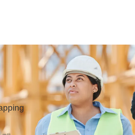
地理信息系统 -
Geo
应用行业