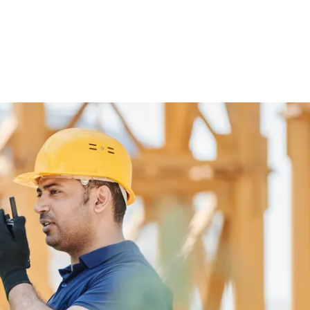
graphic Information System